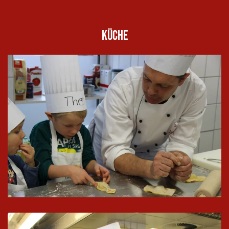
Küche
In groß
ansehen