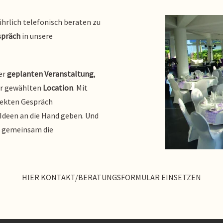
ührlich telefonisch beraten zu
spräch
in unsere
er
geplanten Veranstaltung
,
rer gewählten
Location
. Mit
rekten Gespräch
Ideen an die Hand geben. Und
h gemeinsam die
HIER KONTAKT/BERATUNGSFORMULAR EINSETZEN